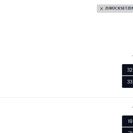
ZURÜCKSETZE
32
33
19