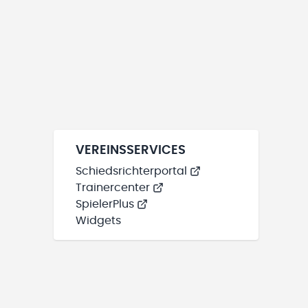
VEREINSSERVICES
Schiedsrichterportal
Trainercenter
SpielerPlus
Widgets