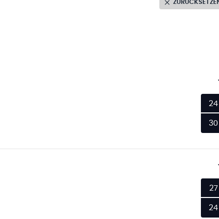
ZURÜCKSETZE
24
30
27
24