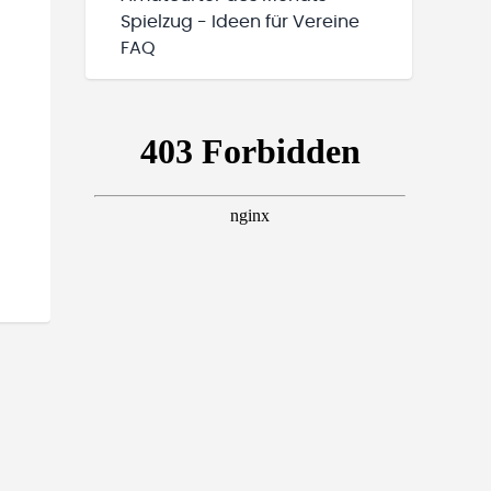
Spielzug - Ideen für Vereine
FAQ