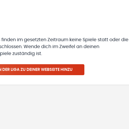
 finden im gesetzten Zeitraum keine Spiele statt oder die
eschlossen. Wende dich im Zweifel an deinen
iele zuständig ist.
N
DER LIGA
ZU DEINER WEBSEITE HINZU