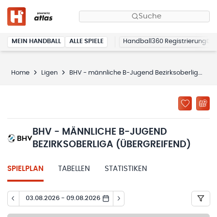
Suche
MEIN HANDBALL
ALLE SPIELE
Handball360 Registrierung
Home
Ligen
BHV - männliche B-Jugend Bezirksoberliga (übergreifend)
BHV - MÄNNLICHE B-JUGEND
BEZIRKSOBERLIGA (ÜBERGREIFEND)
SPIELPLAN
TABELLEN
STATISTIKEN
03.08.2026 - 09.08.2026