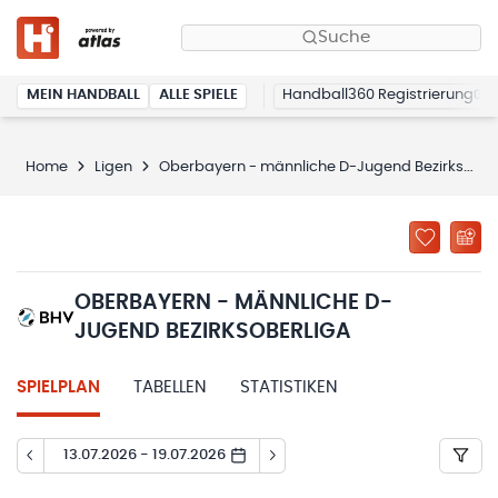
Suche
MEIN HANDBALL
ALLE SPIELE
Handball360 Registrierung
Home
Ligen
Oberbayern - männliche D-Jugend Bezirksoberliga
OBERBAYERN - MÄNNLICHE D-
JUGEND BEZIRKSOBERLIGA
SPIELPLAN
TABELLEN
STATISTIKEN
13.07.2026 - 19.07.2026