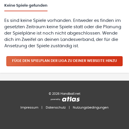
Keine
Spiele gefunden
Es sind keine Spiele vorhanden. Entweder es finden im
gesetzten Zeitraum keine Spiele statt oder die Planung
der Spielpläne ist noch nicht abgeschlossen. Wende
dich im Zweifel an deinen Landesverband, der für die
Ansetzung der Spiele zuständig ist.
FÜGE DEN SPIELPLAN
DER LIGA
ZU DEINER WEBSEITE HINZU
©
2026
Handball.net
Impressum
|
Datenschutz
|
Nutzungsbedingungen