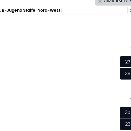
ZURÜCKSETZE
 B-Jugend Staffel Nord-West 1
27
36
30
23