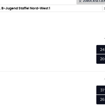
ZURÜCKSETZE
 B-Jugend Staffel Nord-West 1
24
20
37
26