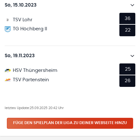
So, 15.10.2023
36
TSV Lohr
TG Höchberg II
22
So, 19.11.2023
25
HSV Thüngersheim
TSV Partenstein
26
letztes Update:
25.09.2025 20:42 Uhr
FÜGE DEN SPIELPLAN
DER LIGA
ZU DEINER WEBSEITE HINZU