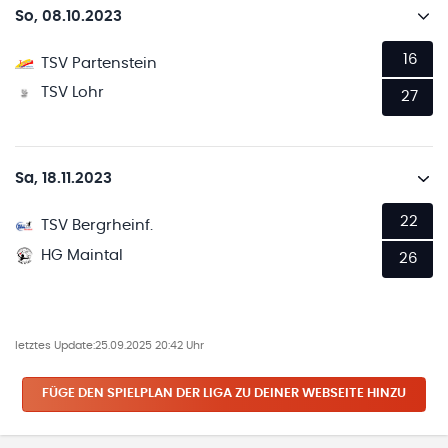
So, 08.10.2023
16
TSV Partenstein
TSV Lohr
27
Sa, 18.11.2023
22
TSV Bergrheinf.
HG Maintal
26
letztes Update:
25.09.2025 20:42 Uhr
FÜGE DEN SPIELPLAN
DER LIGA
ZU DEINER WEBSEITE HINZU