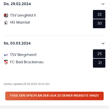
Do, 29.02.2024
32
TSV Lengfeld II
HG Maintal
30
So, 03.03.2024
25
TSV Bergrheinf.
FC Bad Brückenau
21
letztes Update:
25.09.2025 20:42 Uhr
FÜGE DEN SPIELPLAN
DER LIGA
ZU DEINER WEBSEITE HINZU