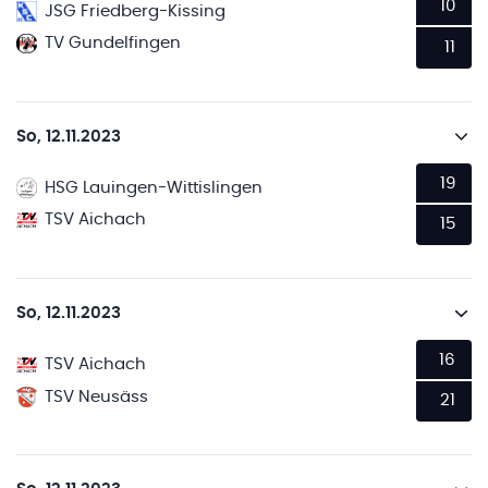
10
JSG Friedberg-Kissing
TV Gundelfingen
11
So, 12.11.2023
19
HSG Lauingen-Wittislingen
TSV Aichach
15
So, 12.11.2023
16
TSV Aichach
TSV Neusäss
21