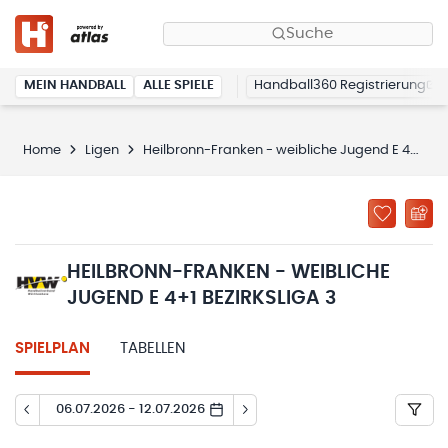
Suche
MEIN HANDBALL
ALLE SPIELE
Handball360 Registrierung
Home
Ligen
Heilbronn-Franken - weibliche Jugend E 4+1 Bezirksliga 3
HEILBRONN-FRANKEN - WEIBLICHE
JUGEND E 4+1 BEZIRKSLIGA 3
SPIELPLAN
TABELLEN
06.07.2026 - 12.07.2026