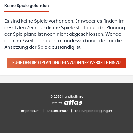
Keine
Spiele gefunden
Es sind keine Spiele vorhanden. Entweder es finden im
gesetzten Zeitraum keine Spiele statt oder die Planung
der Spielpläne ist noch nicht abgeschlossen. Wende
dich im Zweifel an deinen Landesverband, der für die
Ansetzung der Spiele zuständig ist.
FÜGE DEN SPIELPLAN
DER LIGA
ZU DEINER WEBSEITE HINZU
©
2026
Handball.net
Impressum
|
Datenschutz
|
Nutzungsbedingungen