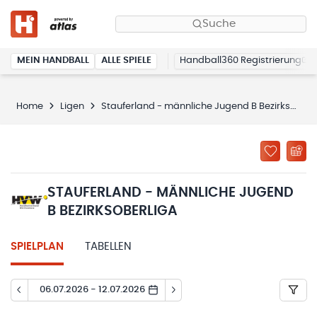
Suche
MEIN HANDBALL
ALLE SPIELE
Handball360 Registrierung
Home
Ligen
Stauferland - männliche Jugend B Bezirksoberliga
STAUFERLAND - MÄNNLICHE JUGEND
B BEZIRKSOBERLIGA
SPIELPLAN
TABELLEN
06.07.2026 - 12.07.2026