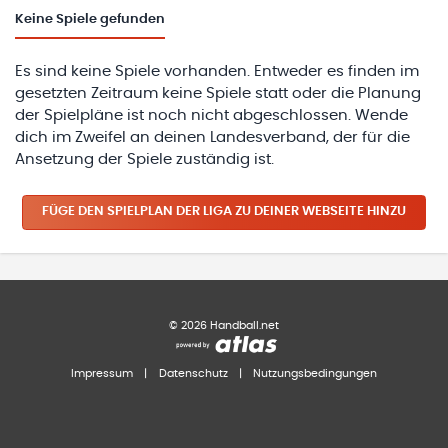
Keine
Spiele gefunden
Es sind keine Spiele vorhanden. Entweder es finden im
gesetzten Zeitraum keine Spiele statt oder die Planung
der Spielpläne ist noch nicht abgeschlossen. Wende
dich im Zweifel an deinen Landesverband, der für die
Ansetzung der Spiele zuständig ist.
FÜGE DEN SPIELPLAN
DER LIGA
ZU DEINER WEBSEITE HINZU
©
2026
Handball.net
Impressum
|
Datenschutz
|
Nutzungsbedingungen