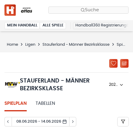
Suche
MEIN HANDBALL
ALLE SPIELE
Handball360 Registrierung
Home
Ligen
Stauferland - Männer Bezirksklasse
Spielplan
STAUFERLAND - MÄNNER
2023/24
BEZIRKSKLASSE
SPIELPLAN
TABELLEN
08.06.2026 - 14.06.2026