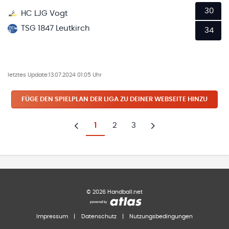
30
HC LJG Vogt
TSG 1847 Leutkirch
34
letztes Update:
13.07.2024 01:05 Uhr
FÜGE DEN SPIELPLAN
DER LIGA
ZU DEINER WEBSEITE HINZU
1
2
3
Zurück
Weiter
©
2026
Handball.net
Impressum
|
Datenschutz
|
Nutzungsbedingungen