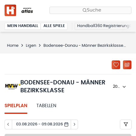
Suche
MEIN HANDBALL
ALLE SPIELE
Handball360 Registrierung
Home
Ligen
Bodensee-Donau - Männer Bezirksklasse
Sp
BODENSEE-DONAU - MÄNNER
2023/24
BEZIRKSKLASSE
SPIELPLAN
TABELLEN
03.08.2026 - 09.08.2026