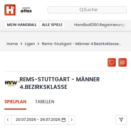
Suche
MEIN HANDBALL
ALLE SPIELE
Handball360 Registrierung
Home
Ligen
Rems-Stuttgart - Männer 4.Bezirksklasse
Sp
REMS-STUTTGART - MÄNNER
4.BEZIRKSKLASSE
SPIELPLAN
TABELLEN
20.07.2026 - 26.07.2026