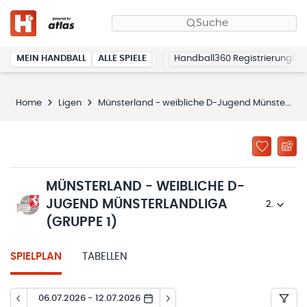
Suche
MEIN HANDBALL
ALLE SPIELE
Handball360 Registrierung
Home
Ligen
Münsterland - weibliche D-Jugend Münsterlandliga (Gruppe 1)
MÜNSTERLAND - WEIBLICHE D-
JUGEND MÜNSTERLANDLIGA
2023/24
(GRUPPE 1)
SPIELPLAN
TABELLEN
06.07.2026 - 12.07.2026