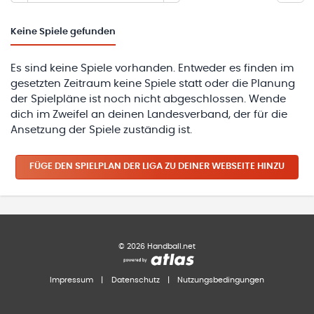
Keine
Spiele gefunden
Es sind keine Spiele vorhanden. Entweder es finden im
gesetzten Zeitraum keine Spiele statt oder die Planung
der Spielpläne ist noch nicht abgeschlossen. Wende
dich im Zweifel an deinen Landesverband, der für die
Ansetzung der Spiele zuständig ist.
FÜGE DEN SPIELPLAN
DER LIGA
ZU DEINER WEBSEITE HINZU
©
2026
Handball.net
Impressum
|
Datenschutz
|
Nutzungsbedingungen