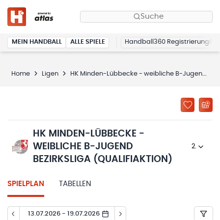
Suche
MEIN HANDBALL
ALLE SPIELE
Handball360 Registrierung
Home
Ligen
HK Minden-Lübbecke - weibliche B-Jugend Bezirksliga (Qualifiaktion)
HK MINDEN-LÜBBECKE -
WEIBLICHE B-JUGEND
2023/24
BEZIRKSLIGA (QUALIFIAKTION)
SPIELPLAN
TABELLEN
13.07.2026 - 19.07.2026