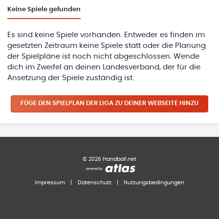
Keine
Spiele gefunden
Es sind keine Spiele vorhanden. Entweder es finden im
gesetzten Zeitraum keine Spiele statt oder die Planung
der Spielpläne ist noch nicht abgeschlossen. Wende
dich im Zweifel an deinen Landesverband, der für die
Ansetzung der Spiele zuständig ist.
FÜGE DEN SPIELPLAN
DER LIGA
ZU DEINER WEBSEITE HINZU
©
2026
Handball.net
Impressum
|
Datenschutz
|
Nutzungsbedingungen