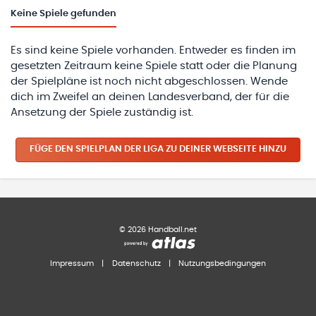
Keine
Spiele gefunden
Es sind keine Spiele vorhanden. Entweder es finden im
gesetzten Zeitraum keine Spiele statt oder die Planung
der Spielpläne ist noch nicht abgeschlossen. Wende
dich im Zweifel an deinen Landesverband, der für die
Ansetzung der Spiele zuständig ist.
FÜGE DEN SPIELPLAN
DER LIGA
ZU DEINER WEBSEITE HINZU
©
2026
Handball.net
Impressum
|
Datenschutz
|
Nutzungsbedingungen