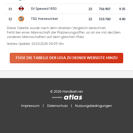
11
22
756
:
907
9:35
SV Spexard 1950
12
22
513
:
760
4:40
TSG Harsewinkel
Diese Tabelle wurde nach dem direkten Vergleich berechnet.
Fehlt bei einer Mannschaft die Platzierungsziffer, so ist sie mit der/den
vorderen Mannschaften auf dem gleichen Platz.
letztes Update:
23.03.2026 09:05 Uhr
FÜGE DIE TABELLE DER LIGA ZU DEINER WEBSEITE HINZU
©
2026
Handball.net
Impressum
|
Datenschutz
|
Nutzungsbedingungen