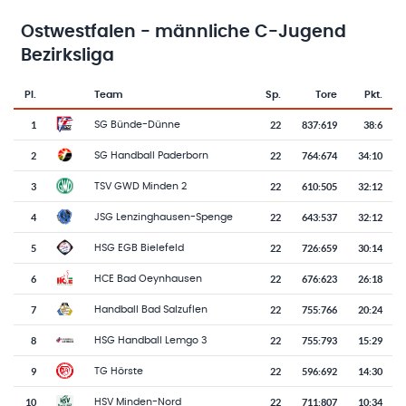
Ostwestfalen - männliche C-Jugend
Bezirksliga
Pl.
Team
Sp.
Tore
Pkt.
Team-Logo
Tabelle mit Vereinsplatzierungen, Spielen, Toren und Punkten
1
22
837
:
619
38:6
SG Bünde-Dünne
2
22
764
:
674
34:10
SG Handball Paderborn
3
22
610
:
505
32:12
TSV GWD Minden 2
4
22
643
:
537
32:12
JSG Lenzinghausen-Spenge
5
22
726
:
659
30:14
HSG EGB Bielefeld
6
22
676
:
623
26:18
HCE Bad Oeynhausen
7
22
755
:
766
20:24
Handball Bad Salzuflen
8
22
755
:
793
15:29
HSG Handball Lemgo 3
9
22
596
:
692
14:30
TG Hörste
10
22
711
:
807
10:34
HSV Minden-Nord