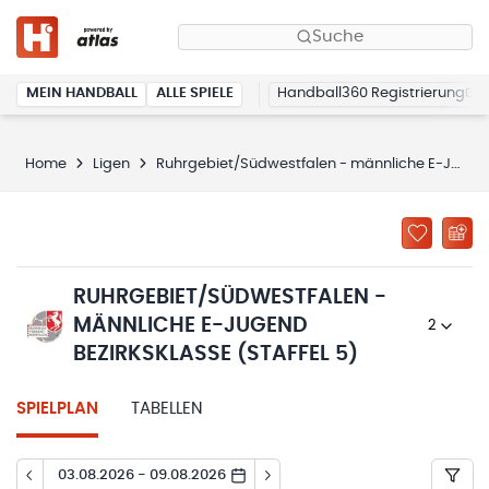
Suche
MEIN HANDBALL
ALLE SPIELE
Handball360 Registrierung
Home
Ligen
Ruhrgebiet/Südwestfalen - männliche E-Jugend Bezirksklasse (Staffel 5)
RUHRGEBIET/SÜDWESTFALEN -
MÄNNLICHE E-JUGEND
2024/25
BEZIRKSKLASSE (STAFFEL 5)
SPIELPLAN
TABELLEN
03.08.2026 - 09.08.2026