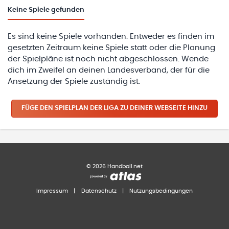
Keine
Spiele gefunden
Es sind keine Spiele vorhanden. Entweder es finden im
gesetzten Zeitraum keine Spiele statt oder die Planung
der Spielpläne ist noch nicht abgeschlossen. Wende
dich im Zweifel an deinen Landesverband, der für die
Ansetzung der Spiele zuständig ist.
FÜGE DEN SPIELPLAN
DER LIGA
ZU DEINER WEBSEITE HINZU
©
2026
Handball.net
Impressum
|
Datenschutz
|
Nutzungsbedingungen