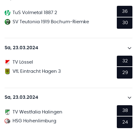
36
TuS Volmetal 1887 2
SV Teutonia 1919 Bochum-Riemke
30
Sa, 23.03.2024
32
TV Lössel
VfL Eintracht Hagen 3
29
Sa, 23.03.2024
38
TV Westfalia Halingen
HSG Hohenlimburg
24