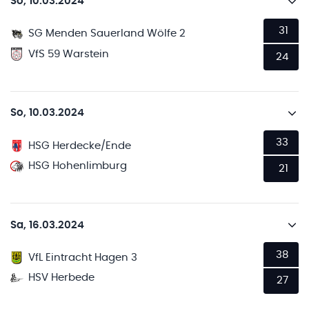
So, 10.03.2024
31
SG Menden Sauerland Wölfe 2
VfS 59 Warstein
24
So, 10.03.2024
33
HSG Herdecke/Ende
HSG Hohenlimburg
21
Sa, 16.03.2024
38
VfL Eintracht Hagen 3
HSV Herbede
27