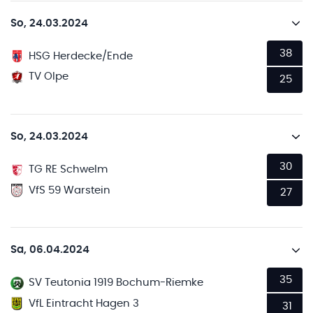
So, 24.03.2024
38
HSG Herdecke/Ende
TV Olpe
25
So, 24.03.2024
30
TG RE Schwelm
VfS 59 Warstein
27
Sa, 06.04.2024
35
SV Teutonia 1919 Bochum-Riemke
VfL Eintracht Hagen 3
31