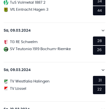
34
TuS Volmetal 1887 2
VfL Eintracht Hagen 3
44
Sa, 09.03.2024
28
TG RE Schwelm
SV Teutonia 1919 Bochum-Riemke
26
Sa, 09.03.2024
31
TV Westfalia Halingen
TV Lössel
22