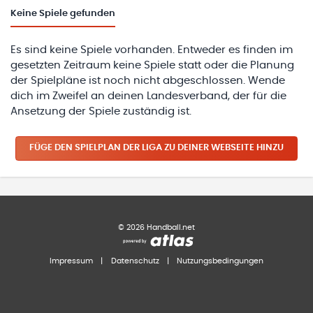
Keine
Spiele gefunden
Es sind keine Spiele vorhanden. Entweder es finden im
gesetzten Zeitraum keine Spiele statt oder die Planung
der Spielpläne ist noch nicht abgeschlossen. Wende
dich im Zweifel an deinen Landesverband, der für die
Ansetzung der Spiele zuständig ist.
FÜGE DEN SPIELPLAN
DER LIGA
ZU DEINER WEBSEITE HINZU
©
2026
Handball.net
Impressum
|
Datenschutz
|
Nutzungsbedingungen