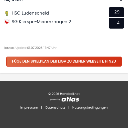
29
HSG Lüdenscheid
SG Kierspe-Meinerzhagen 2
4
letztes Update:
01.07.2026 17:47 Uhr
FÜGE DEN SPIELPLAN
DER LIGA
ZU DEINER WEBSEITE HINZU
©
2026
Handball.net
Impressum
|
Datenschutz
|
Nutzungsbedingungen