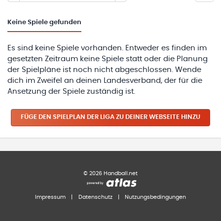
Keine
Spiele gefunden
Es sind keine Spiele vorhanden. Entweder es finden im
gesetzten Zeitraum keine Spiele statt oder die Planung
der Spielpläne ist noch nicht abgeschlossen. Wende
dich im Zweifel an deinen Landesverband, der für die
Ansetzung der Spiele zuständig ist.
FÜGE DEN SPIELPLAN
DER LIGA
ZU DEINER WEBSEITE HINZU
©
2026
Handball.net
Impressum
|
Datenschutz
|
Nutzungsbedingungen