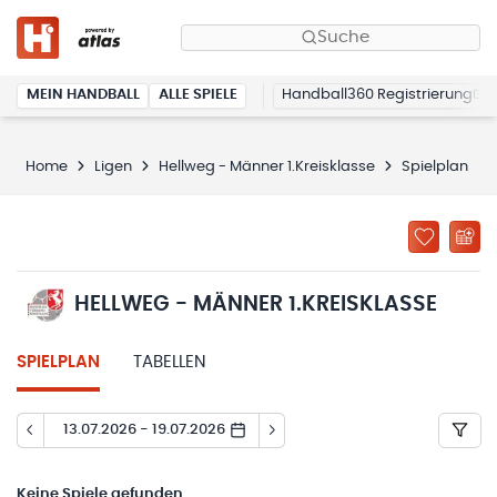
Suche
MEIN HANDBALL
ALLE SPIELE
Handball360 Registrierung
Home
Ligen
Hellweg - Männer 1.Kreisklasse
Spielplan
HELLWEG - MÄNNER 1.KREISKLASSE
SPIELPLAN
TABELLEN
13.07.2026 - 19.07.2026
Keine
Spiele gefunden