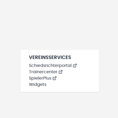
VEREINSSERVICES
Schiedsrichterportal
Trainercenter
SpielerPlus
Widgets