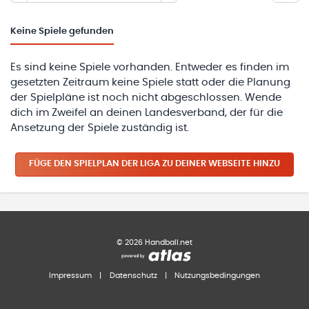
Keine
Spiele gefunden
Es sind keine Spiele vorhanden. Entweder es finden im
gesetzten Zeitraum keine Spiele statt oder die Planung
der Spielpläne ist noch nicht abgeschlossen. Wende
dich im Zweifel an deinen Landesverband, der für die
Ansetzung der Spiele zuständig ist.
FÜGE DEN SPIELPLAN
DER LIGA
ZU DEINER WEBSEITE HINZU
©
2026
Handball.net
Impressum
|
Datenschutz
|
Nutzungsbedingungen