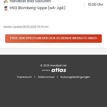
Handball Bad Salzuflen
15:00 Uhr
HSG Blomberg-Lippe (wA-Jgd.)
letztes Update:
28.06.2026 05:19 Uhr
FÜGE DEN SPIELPLAN
DER LIGA
ZU DEINER WEBSEITE HINZU
©
2026
Handball.net
Impressum
|
Datenschutz
|
Nutzungsbedingungen