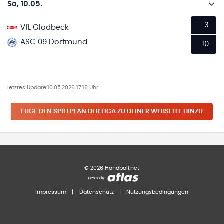
So, 10.05.
3
VfL Gladbeck
ASC 09 Dortmund
10
letztes Update:
10.05.2026 17:16 Uhr
FÜGE DEN SPIELPLAN
DER LIGA
ZU DEINER WEBSEITE HINZU
©
2026
Handball.net
Impressum
|
Datenschutz
|
Nutzungsbedingungen