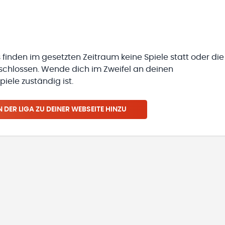
 finden im gesetzten Zeitraum keine Spiele statt oder die
eschlossen. Wende dich im Zweifel an deinen
iele zuständig ist.
N
DER LIGA
ZU DEINER WEBSEITE HINZU