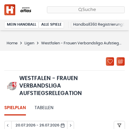
Suche
MEIN HANDBALL
ALLE SPIELE
Handball360 Registrierung
Home
Ligen
Westfalen - Frauen Verbandsliga Aufstiegsrelegation
WESTFALEN - FRAUEN
VERBANDSLIGA
AUFSTIEGSRELEGATION
SPIELPLAN
TABELLEN
20.07.2026 - 26.07.2026