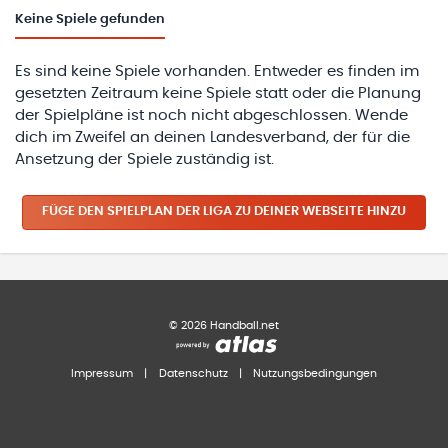
Keine
Spiele gefunden
Es sind keine Spiele vorhanden. Entweder es finden im
gesetzten Zeitraum keine Spiele statt oder die Planung
der Spielpläne ist noch nicht abgeschlossen. Wende
dich im Zweifel an deinen Landesverband, der für die
Ansetzung der Spiele zuständig ist.
FÜGE DEN SPIELPLAN
DER LIGA
ZU DEINER WEBSEITE HINZU
©
2026
Handball.net
Impressum
|
Datenschutz
|
Nutzungsbedingungen