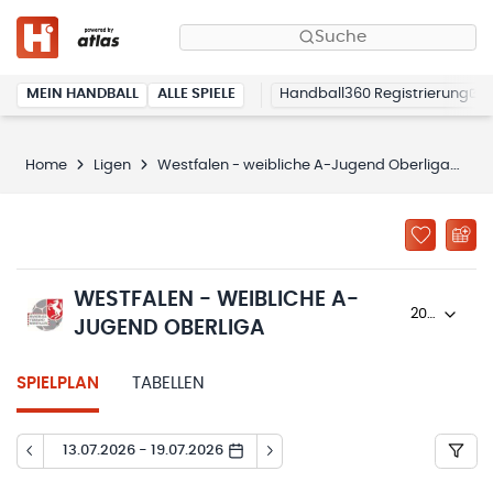
Suche
MEIN HANDBALL
ALLE SPIELE
Handball360 Registrierung
Home
Ligen
Westfalen - weibliche A-Jugend Oberliga
Sp
WESTFALEN - WEIBLICHE A-
2024/25
JUGEND OBERLIGA
SPIELPLAN
TABELLEN
13.07.2026 - 19.07.2026