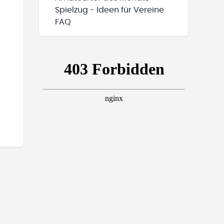
Spielzug - Ideen für Vereine
FAQ