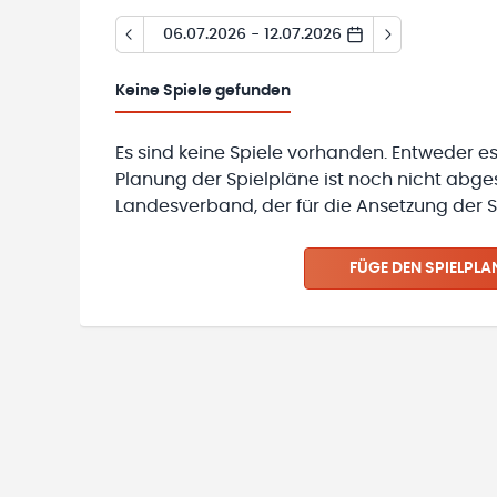
06.07.2026 - 12.07.2026
Keine
Spiele gefunden
Es sind keine Spiele vorhanden. Entweder es
Planung der Spielpläne ist noch nicht abg
Landesverband, der für die Ansetzung der Sp
FÜGE DEN SPIELPLA