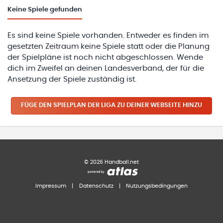
Keine
Spiele gefunden
Es sind keine Spiele vorhanden. Entweder es finden im
gesetzten Zeitraum keine Spiele statt oder die Planung
der Spielpläne ist noch nicht abgeschlossen. Wende
dich im Zweifel an deinen Landesverband, der für die
Ansetzung der Spiele zuständig ist.
FÜGE DEN SPIELPLAN
DER LIGA
ZU DEINER WEBSEITE HINZU
©
2026
Handball.net
Impressum
|
Datenschutz
|
Nutzungsbedingungen