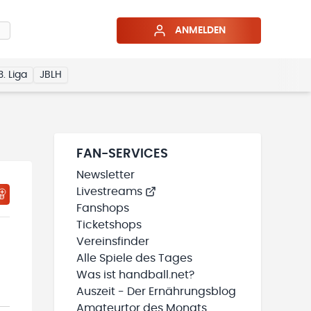
ANMELDEN
3. Liga
JBLH
FAN-SERVICES
Newsletter
Livestreams
Fanshops
Ticketshops
Vereinsfinder
Alle Spiele des Tages
Was ist handball.net?
Auszeit - Der Ernährungsblog
Amateurtor des Monats