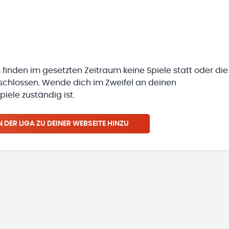
 finden im gesetzten Zeitraum keine Spiele statt oder die
eschlossen. Wende dich im Zweifel an deinen
iele zuständig ist.
N
DER LIGA
ZU DEINER WEBSEITE HINZU