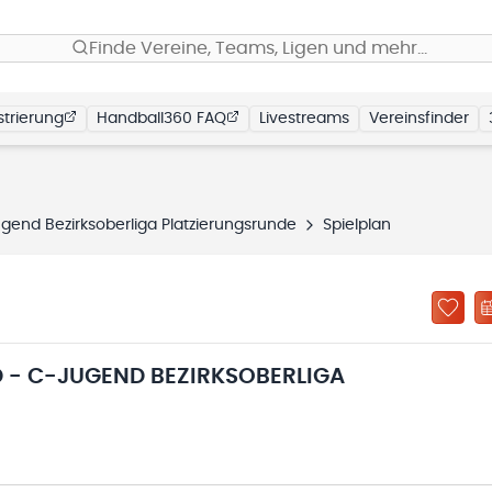
Finde Vereine, Teams, Ligen und mehr…
trierung
Handball360 FAQ
Livestreams
Vereinsfinder
end Bezirksoberliga Platzierungsrunde
Spielplan
- C-JUGEND BEZIRKSOBERLIGA