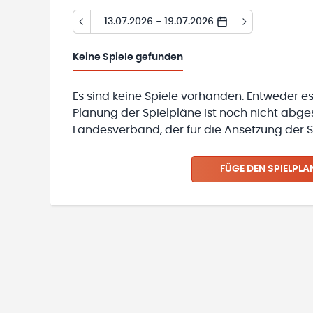
13.07.2026 - 19.07.2026
Keine
Spiele gefunden
Es sind keine Spiele vorhanden. Entweder es
Planung der Spielpläne ist noch nicht abg
Landesverband, der für die Ansetzung der Sp
FÜGE DEN SPIELPLA