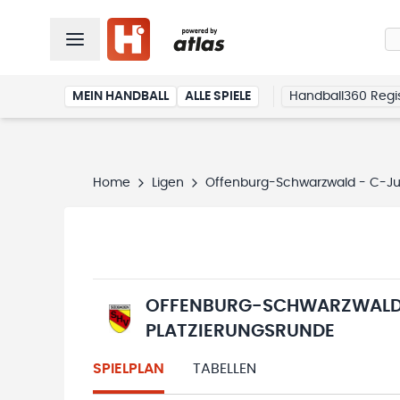
MEIN HANDBALL
ALLE SPIELE
Handball360 Regis
Home
Ligen
Offenburg-Schwarzwald - C-Jug
OFFENBURG-SCHWARZWALD 
PLATZIERUNGSRUNDE
SPIELPLAN
TABELLEN