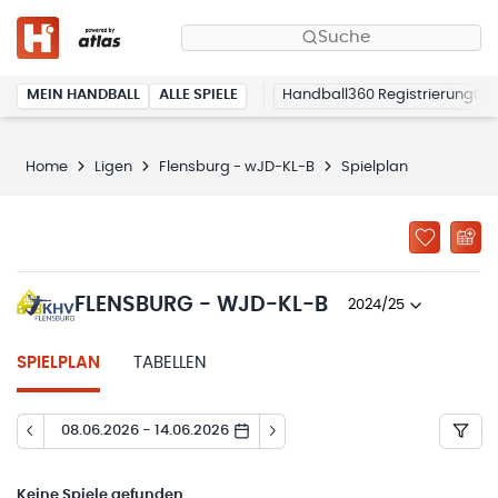
Suche
MEIN HANDBALL
ALLE SPIELE
Handball360 Registrierung
Home
Ligen
Flensburg - wJD-KL-B
Spielplan
FLENSBURG - WJD-KL-B
2024/25
SPIELPLAN
TABELLEN
08.06.2026 - 14.06.2026
Keine
Spiele gefunden