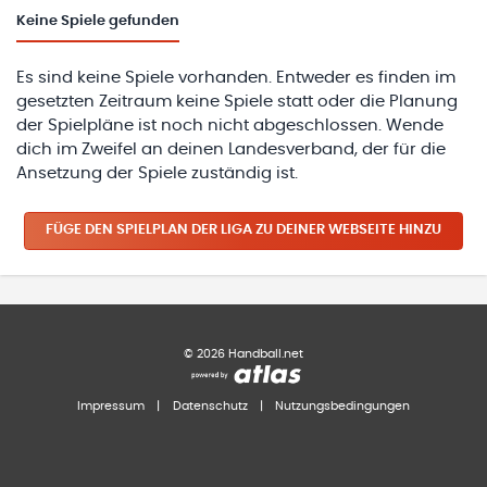
Keine
Spiele gefunden
Es sind keine Spiele vorhanden. Entweder es finden im
gesetzten Zeitraum keine Spiele statt oder die Planung
der Spielpläne ist noch nicht abgeschlossen. Wende
dich im Zweifel an deinen Landesverband, der für die
Ansetzung der Spiele zuständig ist.
FÜGE DEN SPIELPLAN
DER LIGA
ZU DEINER WEBSEITE HINZU
©
2026
Handball.net
Impressum
|
Datenschutz
|
Nutzungsbedingungen