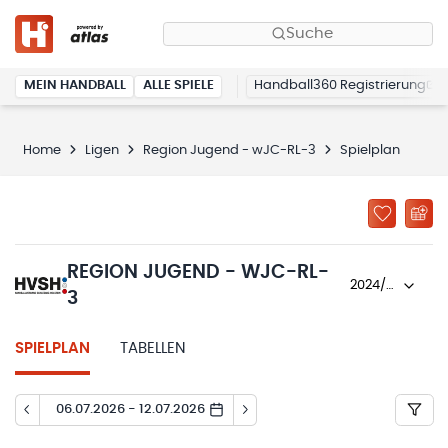
Suche
MEIN HANDBALL
ALLE SPIELE
Handball360 Registrierung
Home
Ligen
Region Jugend - wJC-RL-3
Spielplan
REGION JUGEND - WJC-RL-
2024/25
3
SPIELPLAN
TABELLEN
06.07.2026 - 12.07.2026