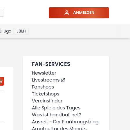
ANMELDEN
3. Liga
JBLH
FAN-SERVICES
Newsletter
Livestreams
Fanshops
Ticketshops
Vereinsfinder
Alle Spiele des Tages
Was ist handball.net?
Auszeit - Der Ernährungsblog
Amateurtor des Monats