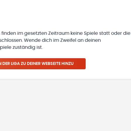
 finden im gesetzten Zeitraum keine Spiele statt oder die
eschlossen. Wende dich im Zweifel an deinen
iele zuständig ist.
N
DER LIGA
ZU DEINER WEBSEITE HINZU