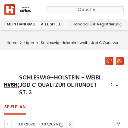
Suche
MEIN HANDBALL
ALLE SPIELE
Handball360 Registrierung
Home
Ligen
Schleswig-Holstein - weibl. Jgd C Quali zur OL Runde 1 St. 3
SCHLESWIG-HOLSTEIN - WEIBL.
JGD C QUALI ZUR OL RUNDE 1
2025/26
ST. 3
SPIELPLAN
13.07.2026 - 19.07.2026