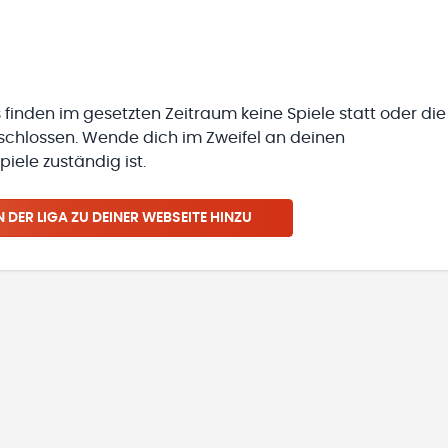
 finden im gesetzten Zeitraum keine Spiele statt oder die
eschlossen. Wende dich im Zweifel an deinen
iele zuständig ist.
N
DER LIGA
ZU DEINER WEBSEITE HINZU