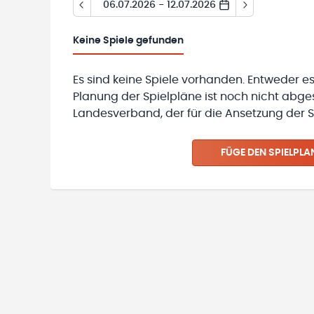
06.07.2026 - 12.07.2026
Keine
Spiele gefunden
Es sind keine Spiele vorhanden. Entweder es
Planung der Spielpläne ist noch nicht abg
Landesverband, der für die Ansetzung der Sp
FÜGE DEN SPIELPLA