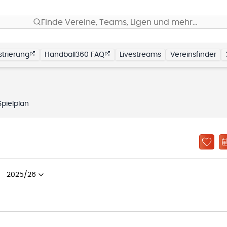
Finde Vereine, Teams, Ligen und mehr…
trierung
Handball360 FAQ
Livestreams
Vereinsfinder
Spielplan
2025/26