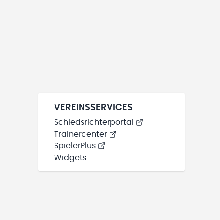
VEREINSSERVICES
Schiedsrichterportal
Trainercenter
SpielerPlus
Widgets