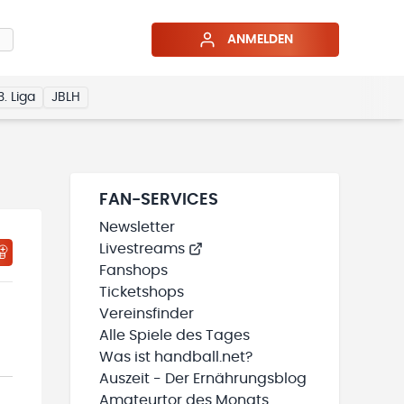
ANMELDEN
3. Liga
JBLH
FAN-SERVICES
Newsletter
Livestreams
Fanshops
Ticketshops
Vereinsfinder
Alle Spiele des Tages
Was ist handball.net?
Auszeit - Der Ernährungsblog
Amateurtor des Monats