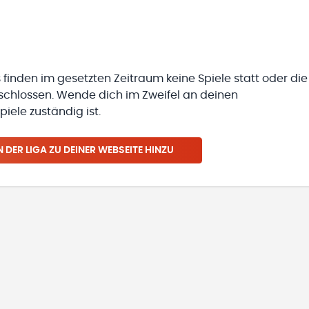
 finden im gesetzten Zeitraum keine Spiele statt oder die
eschlossen. Wende dich im Zweifel an deinen
iele zuständig ist.
N
DER LIGA
ZU DEINER WEBSEITE HINZU