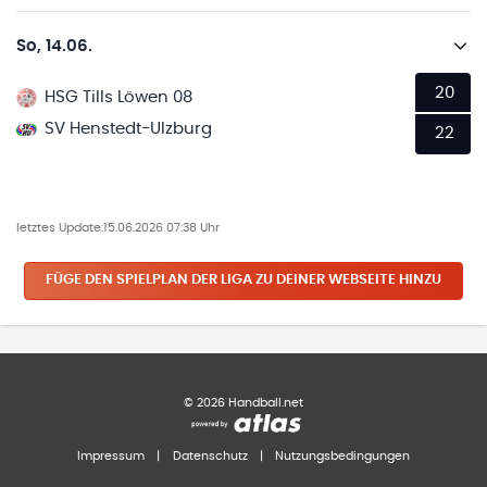
So, 14.06.
20
HSG Tills Löwen 08
SV Henstedt-Ulzburg
22
letztes Update:
15.06.2026 07:38 Uhr
FÜGE DEN SPIELPLAN
DER LIGA
ZU DEINER WEBSEITE HINZU
©
2026
Handball.net
Impressum
|
Datenschutz
|
Nutzungsbedingungen