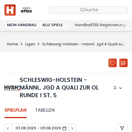
Suche
MEIN HANDBALL
ALLE SPIELE
Handball360 Registrierung
Home
Ligen
Schleswig-Holstein - männl. Jgd A Quali zur OL Runde 1 St. 5
SCHLESWIG-HOLSTEIN -
MÄNNL. JGD A QUALI ZUR OL
2025/26
RUNDE 1 ST. 5
SPIELPLAN
TABELLEN
03.08.2026 - 09.08.2026