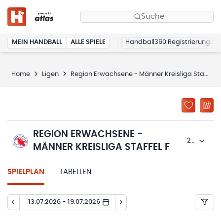
Suche
MEIN HANDBALL
ALLE SPIELE
Handball360 Registrierung
Home
Ligen
Region Erwachsene - Männer Kreisliga Staffel F
REGION ERWACHSENE -
2025/26
MÄNNER KREISLIGA STAFFEL F
SPIELPLAN
TABELLEN
13.07.2026 - 19.07.2026