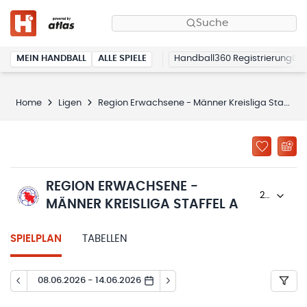
Suche
MEIN HANDBALL
ALLE SPIELE
Handball360 Registrierung
Home
Ligen
Region Erwachsene - Männer Kreisliga Staffel A
REGION ERWACHSENE -
2025/26
MÄNNER KREISLIGA STAFFEL A
SPIELPLAN
TABELLEN
08.06.2026 - 14.06.2026